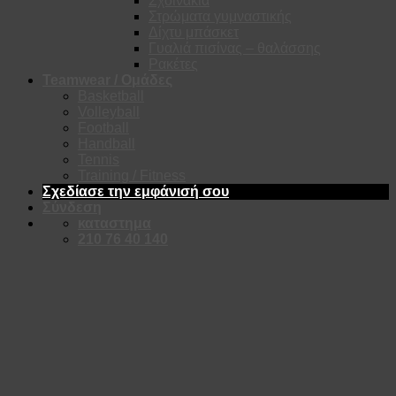
Σχοινάκια
Στρώματα γυμναστικής
Δίχτυ μπάσκετ
Γυαλιά πισίνας – θαλάσσης
Ρακέτες
Teamwear / Ομάδες
Basketball
Volleyball
Football
Handball
Tennis
Training / Fitness
Σχεδίασε την εμφάνισή σου
Σύνδεση
καταστημα
210 76 40 140