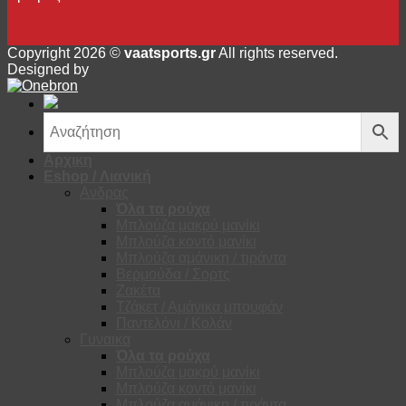
Copyright 2026 ©
vaatsports.gr
All rights reserved.
Designed by
Αρχικη
Eshop / Λιανική
Ανδρας
Όλα τα ρούχα
Μπλούζα μακρύ μανίκι
Μπλούζα κοντό μανίκι
Μπλούζα αμάνικη / τιράντα
Βερμούδα / Σορτς
Ζακέτα
Τζάκετ / Αμάνικα μπουφάν
Παντελόνι / Κολάν
Γυναικα
Όλα τα ρούχα
Μπλούζα μακρύ μανίκι
Μπλούζα κοντό μανίκι
Μπλούζα αμάνικη / τιράντα