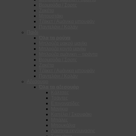
Βερμούδα / Σορτς
Ζακέτα
Μπουστάκι
Τζάκετ / Αμάνικα μπουφάν
Παντελόνι / Κολάν
Παιδι
Όλα τα ρούχα
Μπλούζα μακρύ μανίκι
Μπλούζα κοντό μανίκι
Μπλούζα αμάνικη – τιράντα
Βερμούδα / Σορτς
Ζακέτα
Τζάκετ / Αμάνικα μπουφάν
Παντελόνι / Κολάν
Αξεσουαρ
Όλα τα αξεσουάρ
Κάλτσες
Τσάντες
Επιγονατίδες
Μανίκια
Καπέλα / Σκουφάκι
Μπάλες
Μπουκάλια
Λάστιχα εκγύμνασης