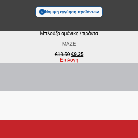
Νόμιμη εγγύηση προϊόντων
G
Μπλούζα αμάνικη / τιράντα
MAZE
€
18.50
€
9.25
Επιλογή