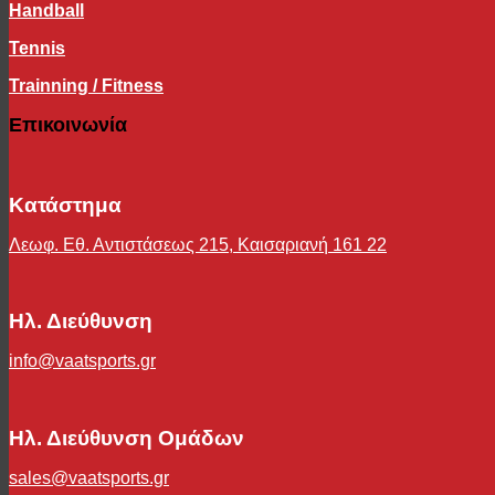
Handball
Tennis
Trainning / Fitness
Επικοινωνία
Κατάστημα
Λεωφ. Εθ. Αντιστάσεως 215, Καισαριανή 161 22
Ηλ. Διεύθυνση
info@vaatsports.gr
Ηλ. Διεύθυνση Ομάδων
sales@vaatsports.gr