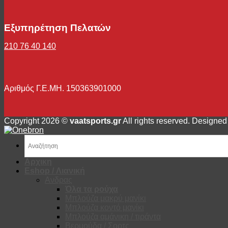
Εξυπηρέτηση Πελατών
210 76 40 140
Αριθμός Γ.Ε.ΜΗ. 150363901000
Copyright 2026 ©
vaatsports.gr
All rights reserved. Designed
Αρχικη
Eshop / Λιανική
Ανδρας
Όλα τα ρούχα
Μπλούζα μακρύ μανίκι
Μπλούζα κοντό μανίκι
Μπλούζα αμάνικη / τιράντα
Βερμούδα / Σορτς