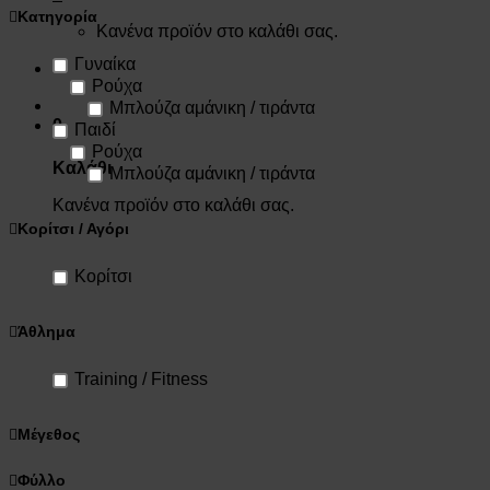
Κατηγορία
Κανένα προϊόν στο καλάθι σας.
Γυναίκα
Ρούχα
Μπλούζα αμάνικη / τιράντα
0
Παιδί
Ρούχα
Καλάθι
Μπλούζα αμάνικη / τιράντα
Κανένα προϊόν στο καλάθι σας.
Κορίτσι / Αγόρι
Κορίτσι
Άθλημα
Training / Fitness
Μέγεθος
Φύλλο