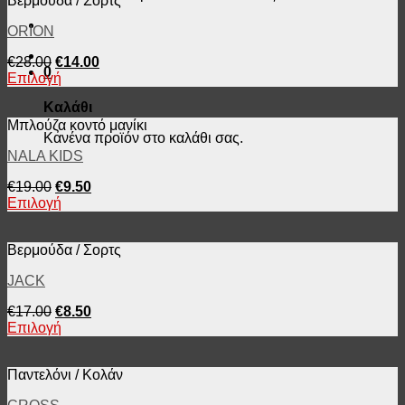
Βερμούδα / Σόρτς
ORION
€
28.00
€
14.00
0
Επιλογή
Καλάθι
Μπλούζα κοντό μανίκι
Κανένα προϊόν στο καλάθι σας.
NALA KIDS
€
19.00
€
9.50
Επιλογή
Βερμούδα / Σορτς
JACK
€
17.00
€
8.50
Επιλογή
Παντελόνι / Κολάν