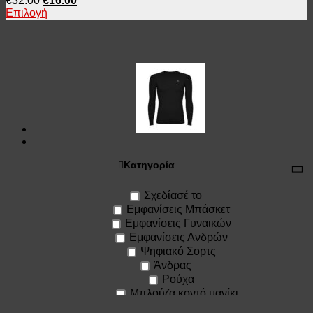
€
32.00
€
16.00
Επιλογή
Κατηγορία
Σχεδίασέ το
Εμφανίσεις Μπάσκετ
Εμφανίσεις Γυναικών
Εμφανίσεις Ανδρών
Ψηφιακό Σορτς
Άνδρας
Ρούχα
Μπλούζα κοντό μανίκι
Μπλούζα αμάνικη / τιράντα