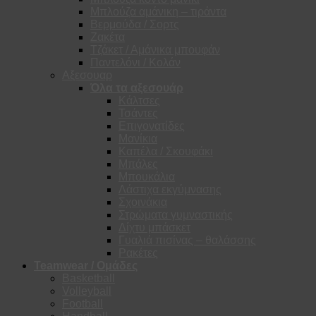
Μπλούζα αμάνικη – τιράντα
Βερμούδα / Σορτς
Ζακέτα
Τζάκετ / Αμάνικα μπουφάν
Παντελόνι / Κολάν
Αξεσουαρ
Όλα τα αξεσουάρ
Κάλτσες
Τσάντες
Επιγονατίδες
Μανίκια
Καπέλα / Σκουφάκι
Μπάλες
Μπουκάλια
Λάστιχα εκγύμνασης
Σχοινάκια
Στρώματα γυμναστικής
Δίχτυ μπάσκετ
Γυαλιά πισίνας – θαλάσσης
Ρακέτες
Teamwear / Ομάδες
Basketball
Volleyball
Football