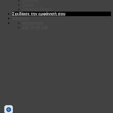
Handball
Tennis
Training / Fitness
Σχεδίασε την εμφάνισή σου
Σύνδεση
καταστημα
210 76 40 140
G