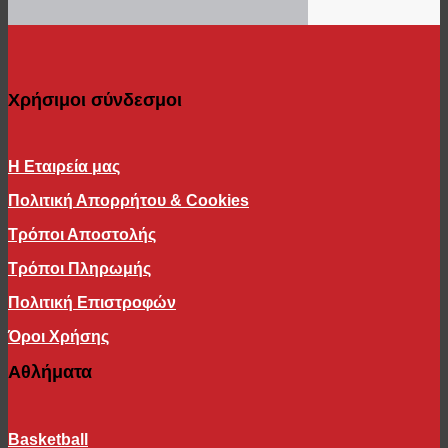
Φανέλα αγώνα
Φανέλα προθέρμανσης
Διπλής όψης
Παιδί
Ρούχα
Χρήσιμοι σύνδεσμοι
Μπλούζα μακρύ μανίκι
Μπλούζα κοντό μανίκι
Μπλούζα αμάνικη / τιράντα
Βερμούδα / Σορτς
Η Εταιρεία μας
Ζακέτα
Πολιτική Απορρήτου & Cookies
Τζάκετ / Αμάνικα μπουφάν
Παντελόνι / Κολάν
Τρόποι Αποστολής
Προπονητικό Set
Εμφάνιση αγώνα
Τρόποι Πληρωμής
Φανέλα αγώνα
Πολιτική Επιστροφών
Αξεσουάρ
Μπάλες
Όροι Χρήσης
Λάστιχα εκγύμνασης
Στρώματα γυμναστικής
Αθλήματα
Δίχτυ μπάσκετ
Γυαλιά πισίνας - θαλάσσης
Ρακέτες
Basketball
Μανίκια