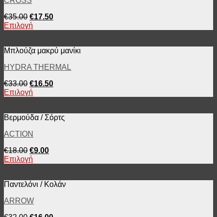
CROSS
€
35.00
€
17.50
Επιλογή
Μπλούζα μακρύ μανίκι
HYDRA THERMAL
€
33.00
€
16.50
Επιλογή
Βερμούδα / Σόρτς
ACTION
€
18.00
€
9.00
Επιλογή
Παντελόνι / Κολάν
ARROW