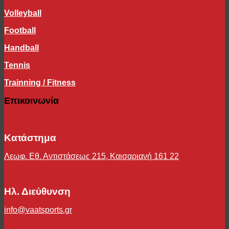
Σχοινάκια
Volleyball
Κάλτσες
Τσάντες
Football
Επιγονατίδες
Handball
Καπέλο / Σκουφάκι
Tennis
Trainning / Fitness
Επικοινωνία
Κατάστημα
Λεωφ. Εθ. Αντιστάσεως 215, Καισαριανή 161 22
Ηλ. Διεύθυνση
info@vaatsports.gr