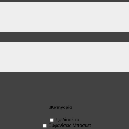
Κατηγορία
Σχεδίασέ το
Εμφανίσεις Μπάσκετ