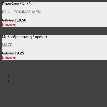
Παντελόνι / Κολάν
RUN LEGGINGS MEN
€
39.00
€
19.50
Επιλογή
Μπλούζα αμάνικη / τιράντα
MAZE
€
18.50
€
9.25
Επιλογή