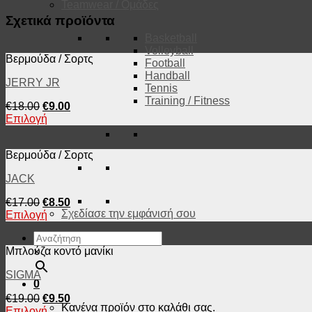
Teamwear / Ομάδες
Σχετικά προϊόντα
Basketball
Volleyball
Βερμούδα / Σορτς
Football
Handball
JERRY JR
Tennis
Training / Fitness
€
18.00
€
9.00
Επιλογή
Βερμούδα / Σορτς
JACK
€
17.00
€
8.50
Σχεδίασε την εμφάνισή σου
Επιλογή
Μπλούζα κοντό μανίκι
×
SIGMA
0
€
19.00
€
9.50
Κανένα προϊόν στο καλάθι σας.
Επιλογή