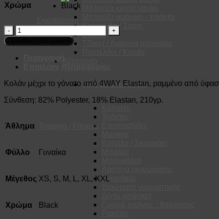
Χρώμα
Μπλούζα κοντό μανίκι
Μπλούζα αμάνικη - τιράντα
Εκκαθάριση
Βερμούδα / Σορτς
POWER
Ζακέτα
CAPRI
Προσθήκη στο καλάθι
Τζάκετ / Αμάνικα μπουφάν
ποσότητα
Παντελόνι / Κολάν
Περιγραφή
Αξεσουαρ
Επιπλέον πληροφορίες
Κολάν μέχρι το γόνατο από 4WAY Elastan, ραμμένο από ύφασμα
Όλα τα αξεσουάρ
Σύνθεση: 82% Polyester, 18% Elastan, 210γρ.
Κάλτσες
Τσάντες
Επιγονατίδες
Άθλημα
Training / Fitness
Μανίκια
Καπέλα / Σκουφάκι
Μπάλες
Φύλλο
Γυναίκα
Μπουκάλια
Λάστιχα εκγύμνασης
Σχοινάκια
Μέγεθος
XS, S, M, L, XL, XXL
Στρώματα γυμναστικής
Δίχτυ μπάσκετ
Γυαλιά πισίνας - θαλάσσης
Χρώμα
Black
Ρακέτες