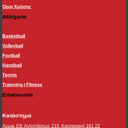
Όροι Χρήσης
Αθλήματα
Basketball
Volleyball
Football
Handball
Tennis
Trainning / Fitness
Επικοινωνία
Κατάστημα
Λεωφ. Εθ. Αντιστάσεως 215, Καισαριανή 161 22