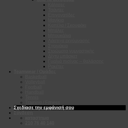
Κάλτσες
Τσάντες
Επιγονατίδες
Μανίκια
Καπέλα / Σκουφάκι
Μπάλες
Μπουκάλια
Λάστιχα εκγύμνασης
Σχοινάκια
Στρώματα γυμναστικής
Δίχτυ μπάσκετ
Γυαλιά πισίνας – θαλάσσης
Ρακέτες
Teamwear / Ομάδες
Basketball
Volleyball
Football
Handball
Tennis
Training / Fitness
Σχεδίασε την εμφάνισή σου
Σύνδεση
καταστημα
210 76 40 140