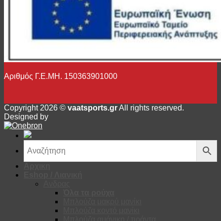
Αριθμός Γ.Ε.ΜΗ. 150363901000
Copyright 2026 ©
vaatsports.gr
All rights reserved.
Designed by
Αρχικη
Eshop / Λιανική
Ανδρας
Όλα τα ρούχα
Μπλούζα μακρύ μανίκι
Μπλούζα κοντό μανίκι
Μπλούζα αμάνικη / τιράντα